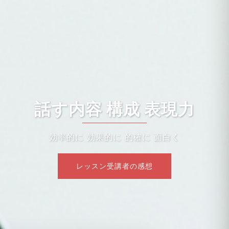
話す内容 構成 表現力
効率的に 効果的に 的確に 面白く
レッスン受講者の感想