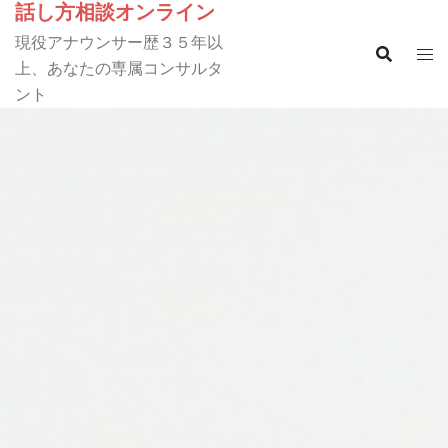
話し方相談オンライン
コ
ン
現役アナウンサー歴３５年以
テ
上、あなたの専属コンサルタ
ン
ント
ツ
へ
ス
キ
ッ
プ