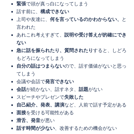
緊張
で頭が真っ白になってしまう
話す前に、
構成できない
上司や友達に、
何を言っているのかわからない、
と
言われた
あれこれ考えすぎて、
説明や受け答えが的確にでき
ない
急に話を振られたり、質問されたり
すると、しどろ
もどろになってしまう
自分の話はつまらない
ので、話す価値がないと思っ
てしまう
会議や会話で
発言できない
会話
が続かない、話すネタ、
話題
がない
スピーチやプレゼンで
失敗した
自己紹介、発表、講演
など、人前で話す予定がある
面接
を受ける可能性がある
滑舌、発音
が悪い
話す時間が少ない
、改善するための機会がない