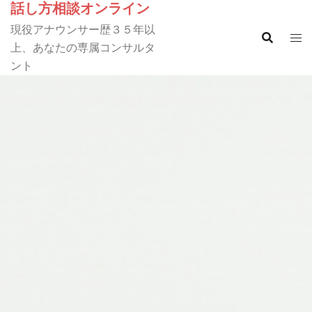
話し方相談オンライン
コ
ン
現役アナウンサー歴３５年以
テ
上、あなたの専属コンサルタ
ン
ント
ツ
へ
ス
キ
ッ
プ