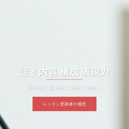
話す内容 構成 表現力
効率的に 効果的に 的確に 面白く
レッスン受講者の感想