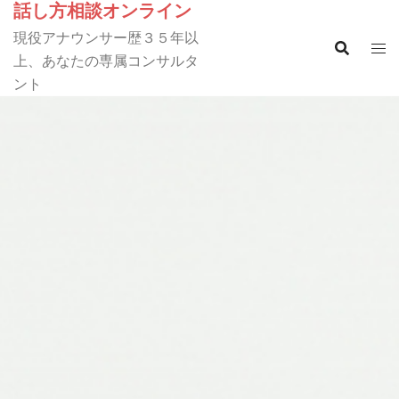
話し方相談オンライン
コ
ン
現役アナウンサー歴３５年以
テ
上、あなたの専属コンサルタ
ン
ント
ツ
へ
ス
キ
ッ
プ