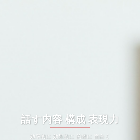
話す内容 構成 表現力
効率的に 効果的に 的確に 面白く