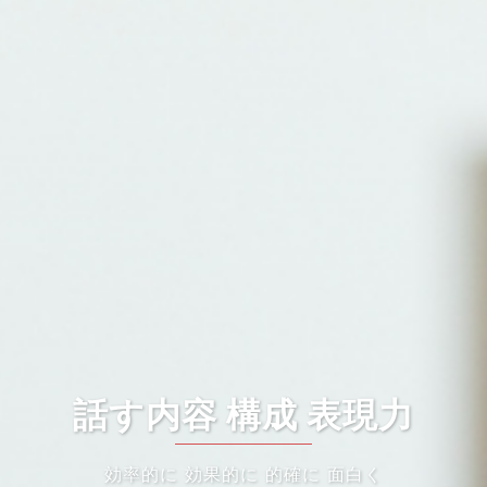
話す内容 構成 表現力
効率的に 効果的に 的確に 面白く