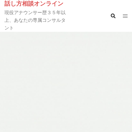
話し方相談オンライン
コ
ン
現役アナウンサー歴３５年以
テ
上、あなたの専属コンサルタ
ン
ント
ツ
へ
ス
キ
ッ
プ