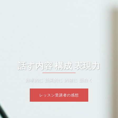
話す内容 構成 表現力
効率的に 効果的に 的確に 面白く
レッスン受講者の感想