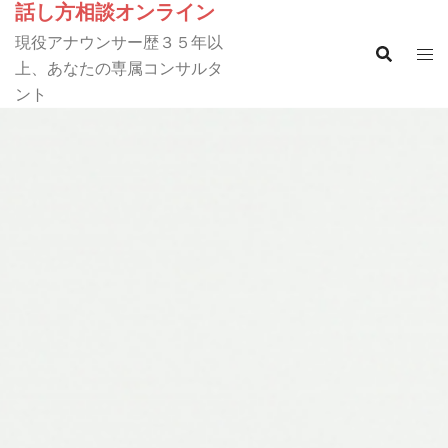
話し方相談オンライン
コ
ン
現役アナウンサー歴３５年以
テ
上、あなたの専属コンサルタ
ン
ント
ツ
へ
ス
キ
ッ
プ