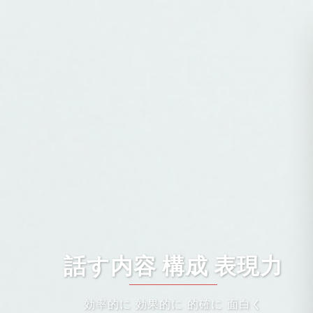
話す内容 構成 表現力
効率的に 効果的に 的確に 面白く