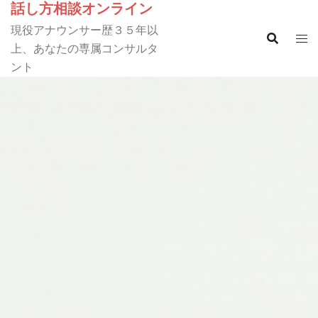
話し方相談オンライン
コ
ン
現役アナウンサー歴３５年以
テ
上、あなたの専属コンサルタ
ン
ント
ツ
へ
ス
キ
ッ
プ