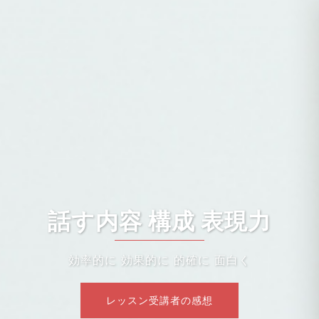
話す内容 構成 表現力
効率的に 効果的に 的確に 面白く
レッスン受講者の感想