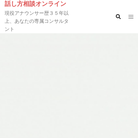
話し方相談オンライン
コ
ン
現役アナウンサー歴３５年以
テ
上、あなたの専属コンサルタ
ン
ント
ツ
へ
ス
キ
ッ
プ