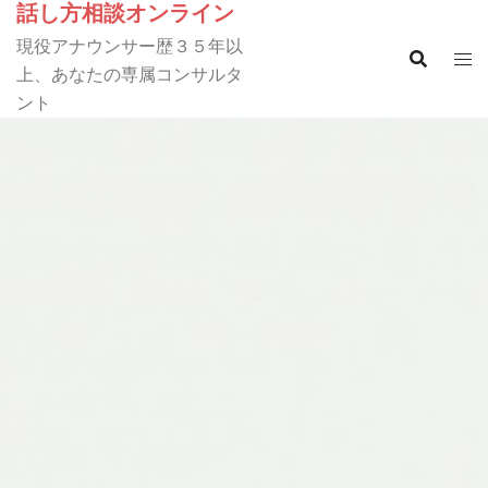
話し方相談オンライン
コ
ン
現役アナウンサー歴３５年以
テ
上、あなたの専属コンサルタ
ン
ント
ツ
へ
ス
キ
ッ
プ