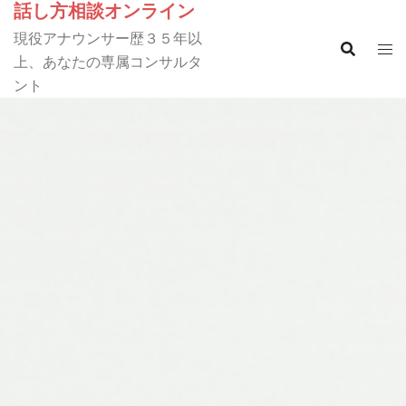
話し方相談オンライン
コ
ン
現役アナウンサー歴３５年以
テ
上、あなたの専属コンサルタ
ン
ント
ツ
へ
ス
キ
ッ
プ